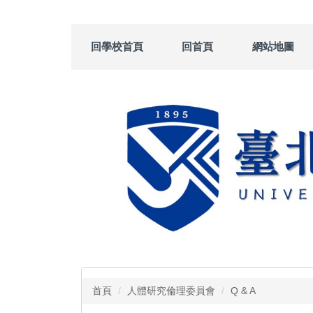
跳
到
主
回學校首頁
回首頁
網站地圖
要
內
容
區
首頁
人體研究倫理委員會
Q & A