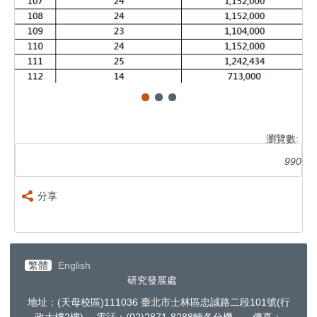
瀏覽數:
990
分享
繁體
English
研究發展處
地址：(天母校區)111036 臺北市士林區忠誠路二段101號(行
政大樓2樓) 電話：(02)2871-8288轉各分機 傳真：