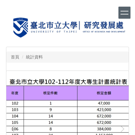
跳
到
主
要
內
容
區
首頁
統計資料