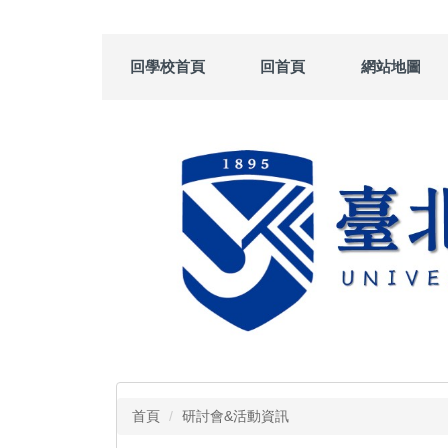
跳
到
主
回學校首頁
回首頁
網站地圖
要
內
容
區
首頁
研討會&活動資訊