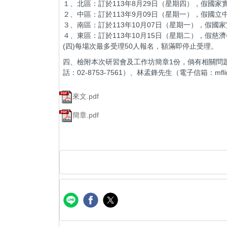
１、北區：訂於113年8月29日（星期四），假國家實
２、中區：訂於113年9月09日（星期一），假國立
３、南區：訂於113年10月07日（星期一），假國家
４、東區：訂於113年10月15日（星期二），假
(四)每場次最多受理50人報名，額滿即停止受理。
四、檢附本次研習會及工作坊簡章1份，倘有相關問題請逕
話：02-8753-7561）、林孟鋒先生（電子信箱：mflin@n
來文.pdf
簡章.pdf