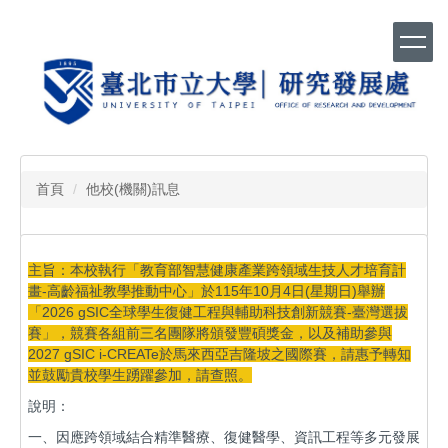
跳
到
主
要
內
容
區
首頁
他校(機關)訊息
主旨：本校執行「教育部智慧健康產業跨領域生技人才培育計
畫-高齡福祉教學推動中心」於115年10月4日(星期日)舉辦
「2026 gSIC全球學生復健工程與輔助科技創新競賽-臺灣選拔
賽」，競賽各組前三名團隊將頒發豐碩獎金，以及補助參與
2027 gSIC i-CREATe於馬來西亞吉隆坡之國際賽，請惠予轉知
並鼓勵貴校學生踴躍參加，請查照。
說明：
一、因應跨領域結合精準醫療、復健醫學、資訊工程等多元發展