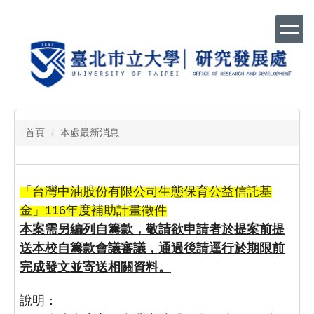
跳
到
主
要
內
容
區
首頁
本處最新消息
「台灣中油股份有限公司生態保育公益信託基
金」116年度補助計畫徵件
本案需另編列自籌款，敬請欲申請者於提案前提
送本校自籌款會議審議，通過後請逕行於期限前
完成發文並寄送相關資料。
說明：