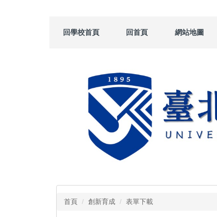
跳
到
主
回學校首頁
回首頁
網站地圖
要
內
容
區
首頁
創新育成
表單下載