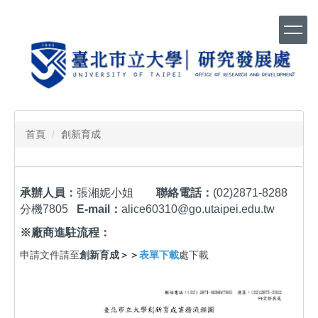
跳
到
主
要
內
容
區
首頁
創新育成
承辦人員：
張湘妮小姐
聯絡電話：
(02)2871-8288
分機7805
E-mail：
alice60310@go.utaipei.edu.tw
※廠商進駐流程：
申請文件請至
創新育成＞＞
表單下載
處下載