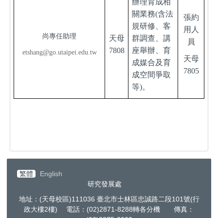
辦理育成相
關業務(含法
張約
規研修、客
用人
尚專任助理
天母
群調查、講
員
7808
座舉辦、育
etshang@go.utaipei.edu.tw
天母
成媒合及育
7805
成空間爭取
等)。
繁體
English
研究發展處
地址：(天母校區)111036 臺北市士林區忠誠路二段101號(行
政大樓2樓) 電話：(02)2871-8288轉各分機 傳真：