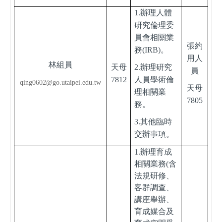
1.
辦理人體
研究倫理委
員會相關業
張約
務(IRB)。
用人
林組員
天母
2.
辦理研究
員
7812
人員學術倫
qing0602@go.utaipei.edu.tw
天母
理相關業
7805
務。
3.
其他臨時
交辦事項。
1.
辦理育成
相關業務(含
法規研修、
客群調查、
講座舉辦、
育成媒合及