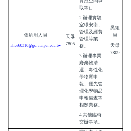
育成空間爭
取等)。
2.
辦理實驗
室環安衛、
吳組
管理及經費
張約用人員
員
天母
管理等業
7805
天母
alice60310@go.utaipei.edu.tw
務。
7809
3.
辦理事業
廢棄物清
運、毒性化
學物質申
報、優先管
理化學物品
申報備查等
相關業務。
4.
其他臨時
交辦事項。