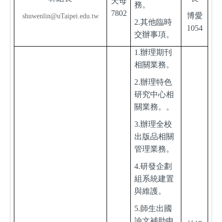
天母
務。
7802
博愛
shuwenlin@uTaipei.edu.tw
2.
其他臨時
1054
交辦事項。
1.
辦理期刊
相關業務。
2.
辦理
特色
研究中心相
關業務。
。
3.
辦理全校
出版品相關
管理業務。
4.
研發企劃
組系統建置
與維護。
5.
師生出國
論文補助申