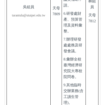
林組
請。
吳組員
員
天母
6.
研發處財
7809
天母
tarantula
@utaipei.edu.tw
產、預算管
7812
理及資料彙
整。
7.
辦理研發
處處務及研
發會議。
8.
彙辦全校
臺灣經濟研
究院大專校
院問卷。
9
.
其他臨時
交辦業務(含
工讀生管
理)。