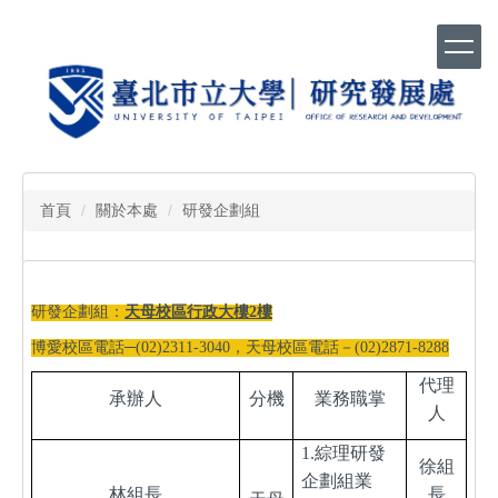
跳
到
主
要
內
容
區
首頁
關於本處
研發企劃組
研發企劃組：
天母校區行政大樓2樓
博愛校區電話─(02)2311-3040，天母校區電話－(02)2871-8288
代理
承辦人
分機
業務職掌
人
1.
綜理研發
徐組
企劃組業
林組長
長