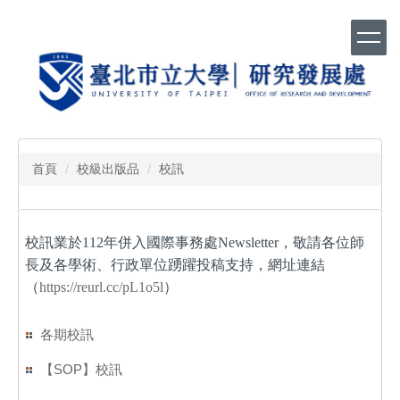
跳
到
主
要
內
容
區
首頁
校級出版品
校訊
校訊業於112年併入國際事務處Newsletter，敬請各位師
長及各學術、行政單位踴躍投稿支持，網址連結
（
https://reurl.cc/pL1o5l
）
各期校訊
【SOP】校訊