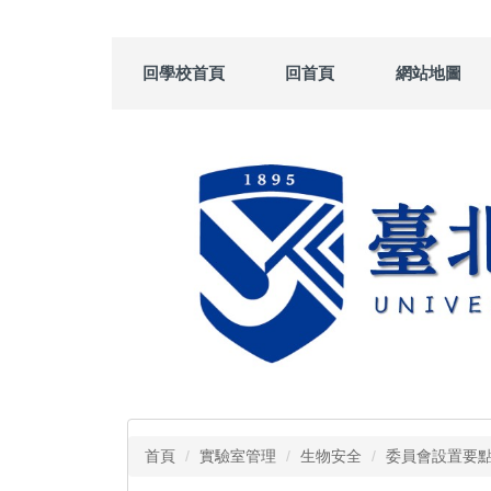
跳
到
主
回學校首頁
回首頁
網站地圖
要
內
容
區
首頁
實驗室管理
生物安全
委員會設置要