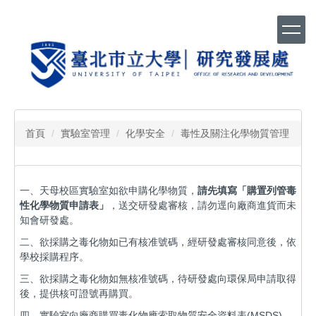
跳
到
主
要
內
容
區
首頁
實驗室管理
化學安全
毒性及關注化學物質管理
一、天母校區實驗室如欲申購化學物質，
請先填寫「購置列管毒
性化學物質申請表」
，送交研發處審核，請勿逕向廠商進貨而未
知會研發處。
二、欲採購之毒化物如已有核准號碼，經研發處審核同意後，依
學校採購程序。
三、欲採購之毒化物如無核准號碼，待研發處向環保局申請取得
後，提供核可證號再購買。
四、實驗室向廠商購買毒化物應索取物質安全資料表(MSDS)，