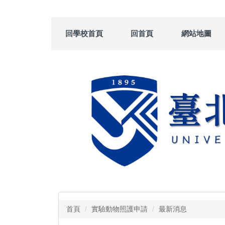
跳
到
主
回學校首頁
回首頁
網站地圖
要
內
容
區
首頁
實驗動物照護申請
最新消息