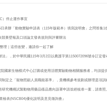
UC）停止運作事宜
月5日承辦「動物實驗申請表（115年版範本）填寫說明會」之問答集1
發表競賽壁報及口頭論文發表規則與評審辦法
成果整理｜這些改變，邀請你一起了解
」，於中華民國115年3月2日以農護字第1150072096號令訂
研究院國家生物模式中心訂購或使用活體實驗動物相關服務者，均須提供
同制定之「寵物照顧人員職能基準」，貴機構參考規劃或辦理是項訓
術研究機構試製動物用藥品樣品應向該署申請並經核准一案，請查照
檢表(NSCB04)優化說明及意見徵詢會』