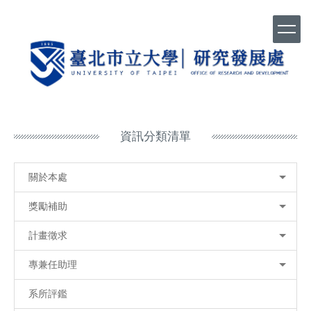
跳
到
主
要
內
容
區
資訊分類清單
關於本處
獎勵補助
計畫徵求
專兼任助理
系所評鑑